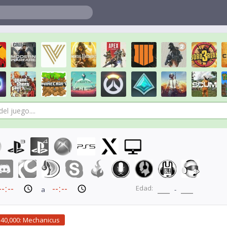
Edad:
a
-
0,000: Mechanicus