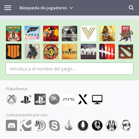
Búsqueda de jugadores
Plataforma:
Comunicación por voz: