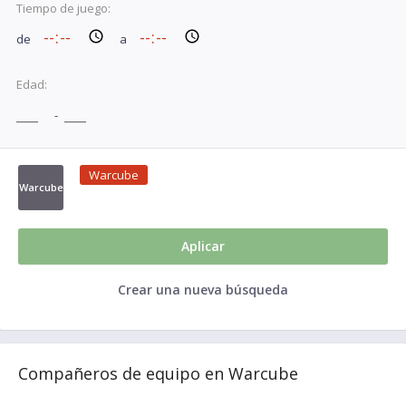
Tiempo de juego:
de
a
Edad:
-
Warcube
Warcube
Aplicar
Crear una nueva búsqueda
Compañeros de equipo en Warcube