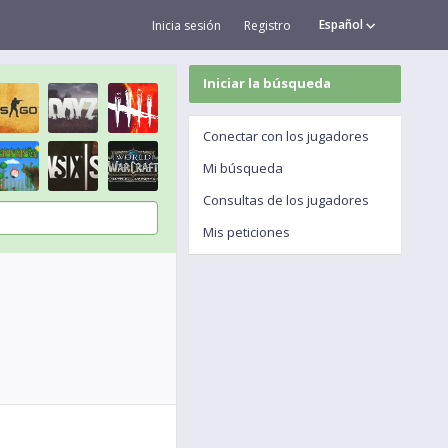
Español
Inicia sesión
Registro
Iniciar la búsqueda
Conectar con los jugadores
Mi búsqueda
Consultas de los jugadores
Mis peticiones