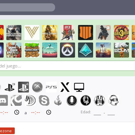
Edad:
a
-
tlezone