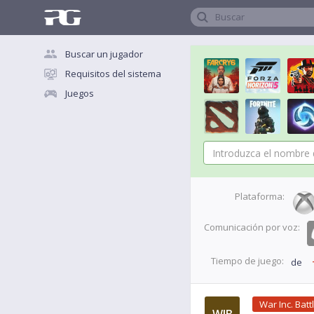
Buscar
Buscar un jugador
Requisitos del sistema
Juegos
Plataforma:
Comunicación por voz:
Tiempo de juego:
de
War Inc. Bat