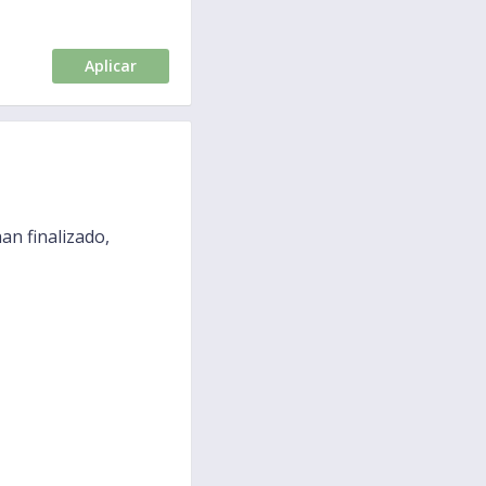
Aplicar
an finalizado,