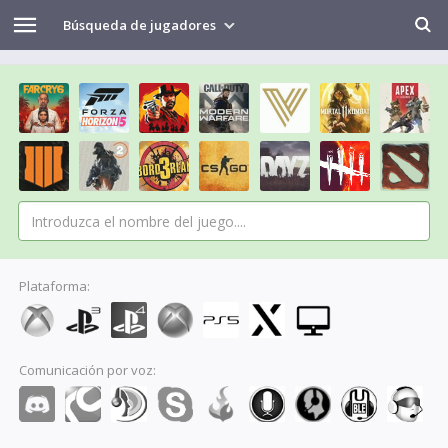
Búsqueda de jugadores
Plataforma:
Comunicación por voz: