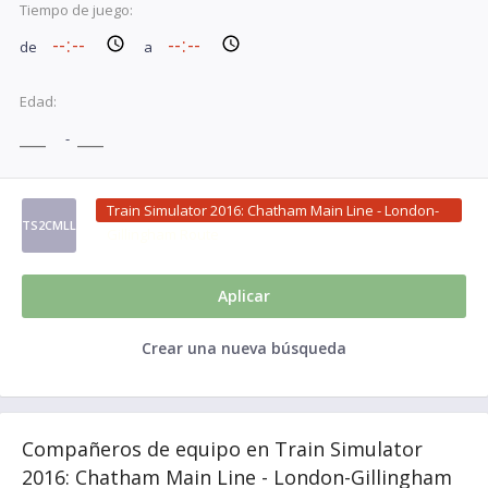
Tiempo de juego:
de
a
Edad:
-
Train Simulator 2016: Chatham Main Line - London-
TS2CMLL
Gillingham Route
Aplicar
Crear una nueva búsqueda
Compañeros de equipo en Train Simulator
2016: Chatham Main Line - London-Gillingham