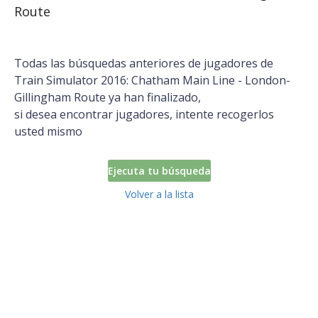
Route
Todas las búsquedas anteriores de jugadores de
Train Simulator 2016: Chatham Main Line - London-
Gillingham Route ya han finalizado,
si desea encontrar jugadores, intente recogerlos
usted mismo
Ejecuta tu búsqueda
Volver a la lista