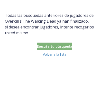
Todas las búsquedas anteriores de jugadores de
Overkill's The Walking Dead ya han finalizado,
si desea encontrar jugadores, intente recogerlos
usted mismo
Ejecuta tu búsqueda
Volver a la lista