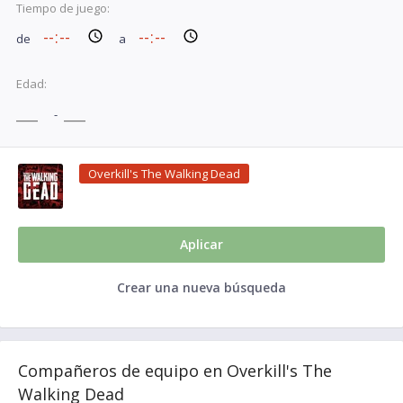
Tiempo de juego:
de
a
Edad:
-
Overkill's The Walking Dead
Aplicar
Crear una nueva búsqueda
Compañeros de equipo en Overkill's The
Walking Dead