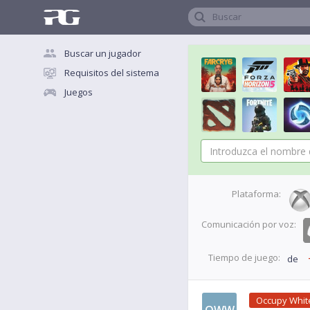
Buscar
Buscar un jugador
Requisitos del sistema
Juegos
Plataforma:
Comunicación por voz:
Tiempo de juego:
de
Occupy Whit