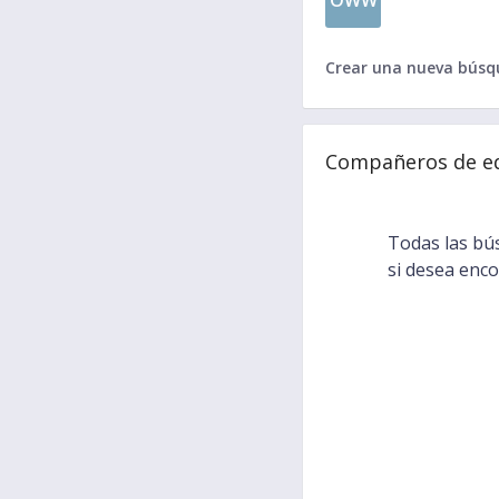
OWW
Crear una nueva bús
Compañeros de eq
Todas las bús
si desea enc