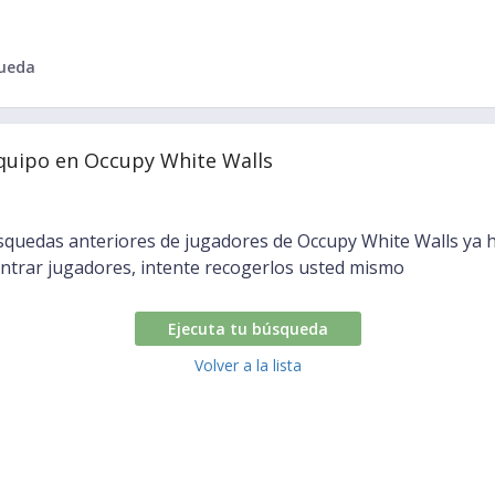
queda
uipo en Occupy White Walls
quedas anteriores de jugadores de Occupy White Walls ya h
ontrar jugadores, intente recogerlos usted mismo
Ejecuta tu búsqueda
Volver a la lista