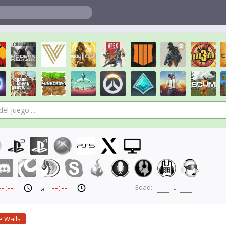
Edad:
a
-
e Walls