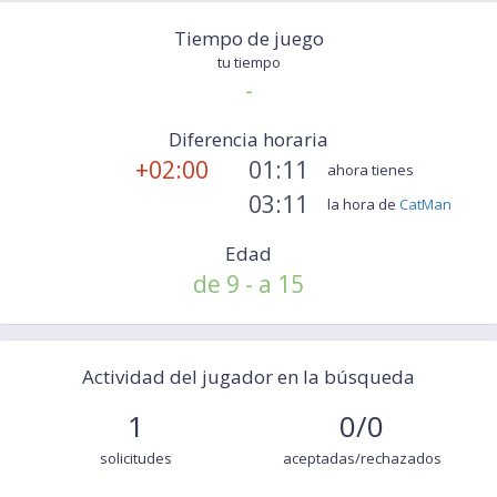
Tiempo de juego
tu tiempo
-
Diferencia horaria
+02:00
01:11
ahora tienes
03:11
la hora de
CatMan
Edad
de 9 - a 15
Actividad del jugador en la búsqueda
1
0/0
solicitudes
aceptadas/rechazados