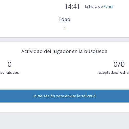
14:41
la hora de
Fenrir
Edad
-
Actividad del jugador en la búsqueda
0
0/0
solicitudes
aceptadas/rech
Inicie sesión para enviar la solicitud