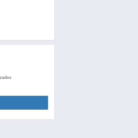
azados