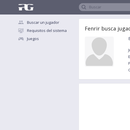
Buscar
Buscar un jugador
Fenrir busca juga
Requisitos del sistema
Juegos
E