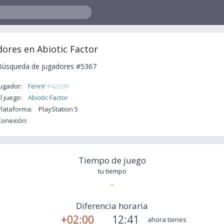
dores en Abiotic Factor
Búsqueda de jugadores #5367
Jugador:
Fenrir
#42209
l juego:
Abiotic Factor
Plataforma:
PlayStation 5
Conexión:
Tiempo de juego
tu tiempo
-
Diferencia horaria
+02:00
12:41
ahora tienes