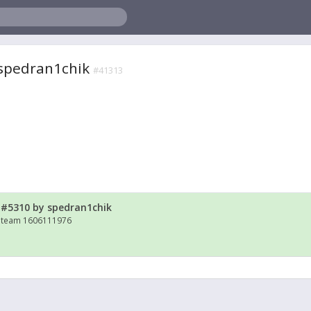
spedran1chik
#41313
 #5310 by spedran1chik
 steam 1606111976