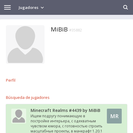
Jugadores
MiBiB
#35882
Perfil
Búsqueda de jugadores
Minecraft Realms #4439 by MiBiB
MR
Ищем подругу понимающую в
постройке интерьера, с одекватным
чувством юмора, с готовностью строить
масштабные проекты, в манкрафт 1.20.1