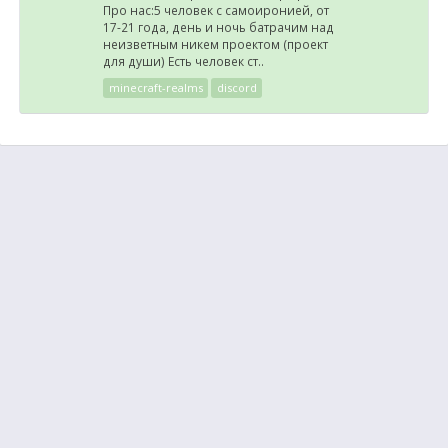
Про нас:5 человек с самоиронией, от
17-21 года, день и ночь батрачим над
неизветным никем проектом (проект
для души) Есть человек ст..
minecraft-realms
discord