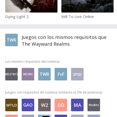
Dying Light 2
Will To Live Online
Juegos con los mismos requisitos que
TWR
The Wayward Realms
Los mismos requisitos del sistema
TWR
FvF
SPSD
WD2TBCB
WD2NC
Juegos con requisitos de sistema similares (± 5% de potencia)
W2
DD
MA
GAO
WTLO
MisBits