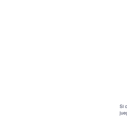
Si 
jue