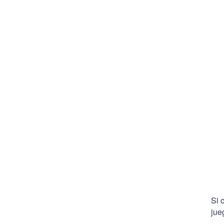
Si 
jue