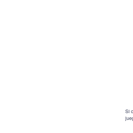
Si 
jue